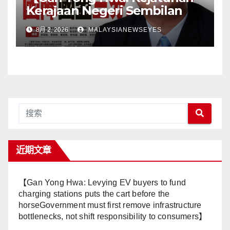
Kerajaan Negeri Sembilan
Adalah Undi Tidak Percaya
8月 2, 2026
MALAYSIANEWSEYES
Terhadap Pentadbiran
Anwar Harga Barang
Melambung, Peniaga
Tertekan—Anwar Gagal
Menyelesaikan Masalah
Rakyat】
近期文章
【Gan Yong Hwa: Levying EV buyers to fund
charging stations puts the cart before the
horseGovernment must first remove infrastructure
bottlenecks, not shift responsibility to consumers】