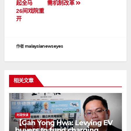
起全马
需机制改革
章
26间戏院重
导
开
航
作者
malaysianewseyes
相关文章
时政快读
【Gan Yong Hwa: Levying EV
buyers to fund charging