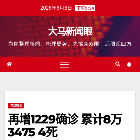
跳
2026年8月6日
下午9:34
至
内
大马新闻眼
容
为你整理新闻，梳理局势，先擦亮双眼，后眼观四方
时政快读
再增1229确诊 累计8万
3475 4死