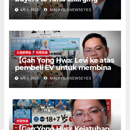
stations puts the cart before
8月 5, 2026
MALAYSIANEWSEYES
the horseGovernment must
first remove infrastructure
bottlenecks, not shift
responsibility to
consumers】
大选前哨站
时政快读
【Gan Yong Hwa: Levi ke atas
pembeli EV untuk membina
stesen pengecasan satu
8月 5, 2026
MALAYSIANEWSEYES
langkah songsangKerajaan
perlu tangani kekangan
infrastruktur terlebih dahulu,
jangan pindahkan
tanggungjawab kepada
pengguna】
时政快读
【Gan Yong Hwa: Kejatuhan