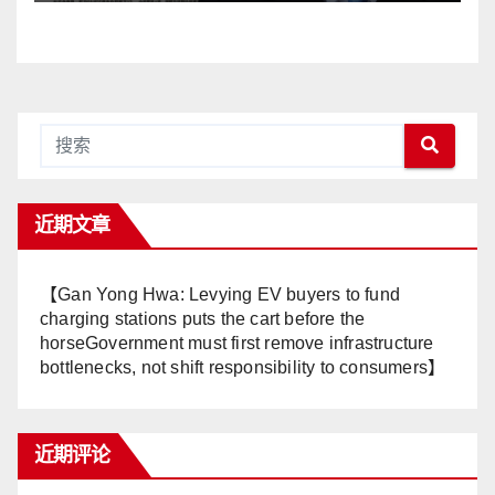
Anwar Harga Barang
Melambung, Peniaga
Tertekan—Anwar Gagal
Menyelesaikan Masalah
Rakyat】
近期文章
【Gan Yong Hwa: Levying EV buyers to fund
charging stations puts the cart before the
horseGovernment must first remove infrastructure
bottlenecks, not shift responsibility to consumers】
近期评论