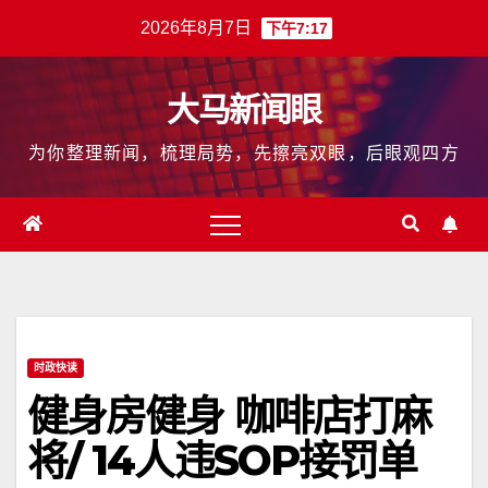
跳
2026年8月7日
下午7:17
至
内
大马新闻眼
容
为你整理新闻，梳理局势，先擦亮双眼，后眼观四方
时政快读
健身房健身 咖啡店打麻
将/ 14人违SOP接罚单