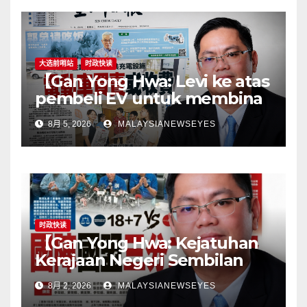
bottlenecks, not shift
responsibility to
consumers】
大选前哨站
时政快读
【Gan Yong Hwa: Levi ke atas
pembeli EV untuk membina
stesen pengecasan satu
8月 5, 2026
MALAYSIANEWSEYES
langkah songsangKerajaan
perlu tangani kekangan
infrastruktur terlebih dahulu,
jangan pindahkan
tanggungjawab kepada
pengguna】
时政快读
【Gan Yong Hwa: Kejatuhan
Kerajaan Negeri Sembilan
Adalah Undi Tidak Percaya
8月 2, 2026
MALAYSIANEWSEYES
Terhadap Pentadbiran