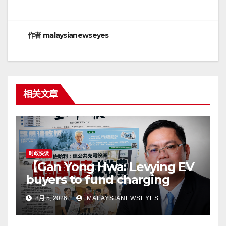
航
作者
malaysianewseyes
相关文章
时政快读
【Gan Yong Hwa: Levying EV
buyers to fund charging
stations puts the cart before
8月 5, 2026
MALAYSIANEWSEYES
the horseGovernment must
first remove infrastructure