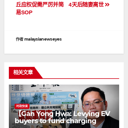
章
丘应权促需严厉并简
4天后随妻离世
导
易SOP
航
作者
malaysianewseyes
相关文章
时政快读
【Gan Yong Hwa: Levying EV
buyers to fund charging
stations puts the cart before