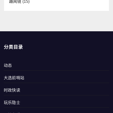
趣闻镜
(15)
分类目录
动态
大选前哨站
时政快读
玩乐隐士