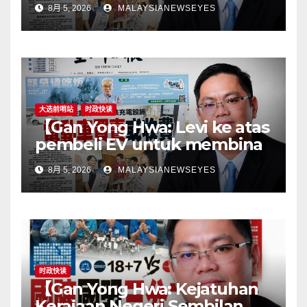
8月 5, 2026
MALAYSIANEWSEYES
the horseGovernment must
first remove infrastructure
bottlenecks, not shift
responsibility to
consumers】
大选前哨站
时政快读
【Gan Yong Hwa: Levi ke atas
pembeli EV untuk membina
stesen pengecasan satu
8月 5, 2026
MALAYSIANEWSEYES
langkah songsangKerajaan
perlu tangani kekangan
infrastruktur terlebih dahulu,
jangan pindahkan
tanggungjawab kepada
pengguna】
时政快读
【Gan Yong Hwa: Kejatuhan
Kerajaan Negeri Sembilan