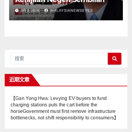
Adalah Undi Tidak Percaya
8月 2, 2026
MALAYSIANEWSEYES
Terhadap Pentadbiran
Anwar Harga Barang
Melambung, Peniaga
Tertekan—Anwar Gagal
Menyelesaikan Masalah
Rakyat】
近期文章
【Gan Yong Hwa: Levying EV buyers to fund
charging stations puts the cart before the
horseGovernment must first remove infrastructure
bottlenecks, not shift responsibility to consumers】