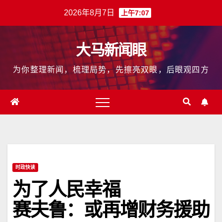
跳
2026年8月7日
上午7:07
至
内
大马新闻眼
容
为你整理新闻，梳理局势，先擦亮双眼，后眼观四方
时政快读
为了人民幸福
赛夫鲁：或再增财务援助