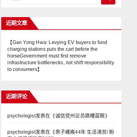
近期文章
【Gan Yong Hwa: Levying EV buyers to fund
charging stations puts the cart before the
horseGovernment must first remove
infrastructure bottlenecks, not shift responsibility
to consumers】
近期评论
psychologist
发表在《
诚信党州议员跳槽蓝眼
》
psychologist
发表在《
男子瘫痪44年 生活清贫/ 盼