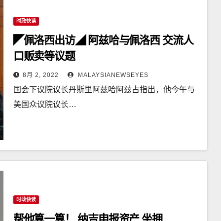
时政快读
◤佩洛西出访◢ 阿兹哈与佩洛西 交流人
口贩卖等议题
8月 2, 2022
MALAYSIANEWSEYES
国会下议院议长丹斯里阿兹哈阿兹占指出，他今午与
美国众议院议长…
时政快读
帮他算一算！ 纳吉申报资产 坐拥