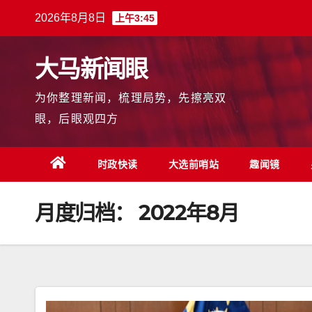
跳
2026年8月8日
上午3:45
至
内
大马新闻眼
容
为你整理新闻，梳理局势，先擦亮双
眼，后眼观四方
时政快读
大选前哨站
趣闻镜
月度归档：
2022年8月