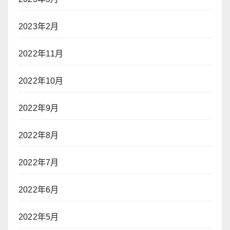
2023年2月
2022年11月
2022年10月
2022年9月
2022年8月
2022年7月
2022年6月
2022年5月