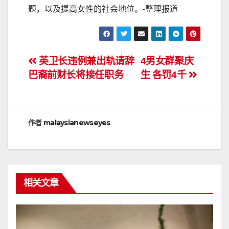
题，以及提高女性的社会地位。-整理报道
文
英卫长违例兼出轨请辞
4男女群聚庆
巴裔前财长将接任职务
生 各罚4千
章
导
航
作者
malaysianewseyes
相关文章